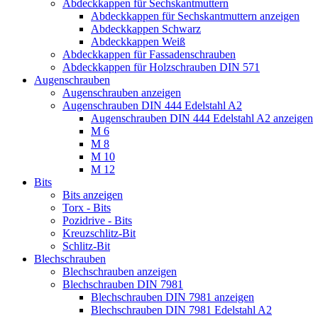
Abdeckkappen für Sechskantmuttern
Abdeckkappen für Sechskantmuttern anzeigen
Abdeckkappen Schwarz
Abdeckkappen Weiß
Abdeckkappen für Fassadenschrauben
Abdeckkappen für Holzschrauben DIN 571
Augenschrauben
Augenschrauben anzeigen
Augenschrauben DIN 444 Edelstahl A2
Augenschrauben DIN 444 Edelstahl A2 anzeigen
M 6
M 8
M 10
M 12
Bits
Bits anzeigen
Torx - Bits
Pozidrive - Bits
Kreuzschlitz-Bit
Schlitz-Bit
Blechschrauben
Blechschrauben anzeigen
Blechschrauben DIN 7981
Blechschrauben DIN 7981 anzeigen
Blechschrauben DIN 7981 Edelstahl A2