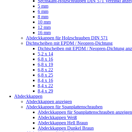
Sechskant-Holzschrauben DIN 571 Verzinkt anze
5 mm
6 mm
8 mm
10 mm
12 mm
16 mm
Abdeckkappen für Holzschrauben DIN 571
Dichtscheiben mit EPDM / Neopren-Dichtung
Dichtscheiben mit EPDM / Neopren-Dichtung anz
5,2 x 14
6,8 x 16
6,8 x 19
6,8 x 22
6,8 x 25
8,4 x 16
8,4 x 22
8,4 x 29
Abdeckkappen
Abdeckkappen anzeigen
Abdeckkappen für Spanplattenschrauben
Abdeckkappen für Spanplattenschrauben anzeigen
Abdeckkappen Weiß
Abdeckkappen Hell Braun
Abdeckkappen Dunkel Braun