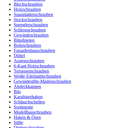
Blechschrauben
Holzschrauben
Spanplattenschrauben
Stockschrauben
Spenglerschrauben
Schlossschrauben
Gewindeschrauben
Blindnieten
Bohrschrauben
Fassadenbauschrauben
Dübel
Augenschrauben
6-Kant Holzschrauben
Terrassenschrauben
Weiße Edelstahlschrauben
Gewindestifte-Madenschrauben
Abdeckkappen
Bits
Karabinerhaken
Schlauchschellen
Sortimente
Modellbauschrauben
Haken & Ösen
Stifte
Dielenschrauben