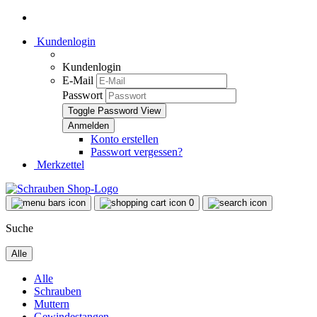
Kundenlogin
Kundenlogin
E-Mail
Passwort
Toggle Password View
Konto erstellen
Passwort vergessen?
Merkzettel
0
Suche
Alle
Alle
Schrauben
Muttern
Gewindestangen