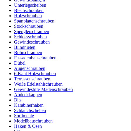
Unterlegscheiben
Blechschrauben
Holzschrauben
Spanplattenschrauben
Stockschrauben
Spenglerschrauben
Schlossschrauben
Gewindeschrauben
Blindnieten
Bohrschrauben
Fassadenbauschrauben
Dübel
Augenschrauben
6-Kant Holzschrauben
Terrassenschrauben
Weiße Edelstahlschrauben
Gewindestifte-Madenschrauben
Abdeckkappen
Bits
Karabinerhaken
Schlauchschellen
Sortimente
Modellbauschrauben
Haken & Ösen