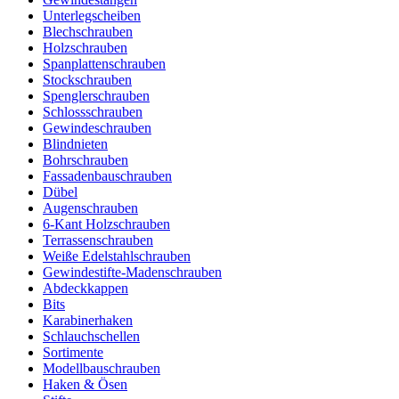
Unterlegscheiben
Blechschrauben
Holzschrauben
Spanplattenschrauben
Stockschrauben
Spenglerschrauben
Schlossschrauben
Gewindeschrauben
Blindnieten
Bohrschrauben
Fassadenbauschrauben
Dübel
Augenschrauben
6-Kant Holzschrauben
Terrassenschrauben
Weiße Edelstahlschrauben
Gewindestifte-Madenschrauben
Abdeckkappen
Bits
Karabinerhaken
Schlauchschellen
Sortimente
Modellbauschrauben
Haken & Ösen