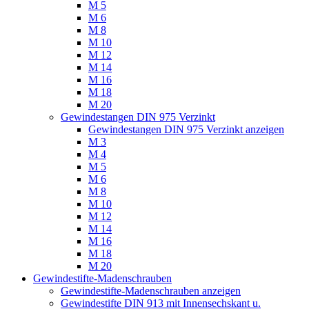
M 5
M 6
M 8
M 10
M 12
M 14
M 16
M 18
M 20
Gewindestangen DIN 975 Verzinkt
Gewindestangen DIN 975 Verzinkt anzeigen
M 3
M 4
M 5
M 6
M 8
M 10
M 12
M 14
M 16
M 18
M 20
Gewindestifte-Madenschrauben
Gewindestifte-Madenschrauben anzeigen
Gewindestifte DIN 913 mit Innensechskant u.