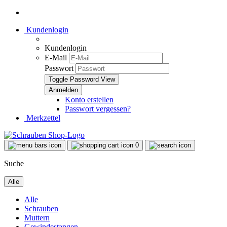
Kundenlogin
Kundenlogin
E-Mail
Passwort
Toggle Password View
Konto erstellen
Passwort vergessen?
Merkzettel
0
Suche
Alle
Alle
Schrauben
Muttern
Gewindestangen