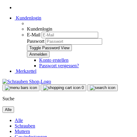
Kundenlogin
Kundenlogin
E-Mail
Passwort
Toggle Password View
Konto erstellen
Passwort vergessen?
Merkzettel
0
Suche
Alle
Alle
Schrauben
Muttern
Gewindestangen