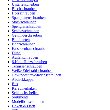
Unterlegscheiben
Blechschrauben
Holzschrauben
Spanplattenschrauben
Stockschrauben
Spenglerschrauben
Schlossschrauben
Gewindeschrauben
Blindnieten
Bohrschrauben
Fassadenbauschrauben
Dübel
Augenschrauben
6-Kant Holzschrauben
Terrassenschrauben
Weiße Edelstahlschrauben
Gewindestifte-Madenschrauben
Abdeckkappen
Bits
Karabinerhaken
Schlauchschellen
Sortimente
Modellbauschrauben
Haken & Ösen