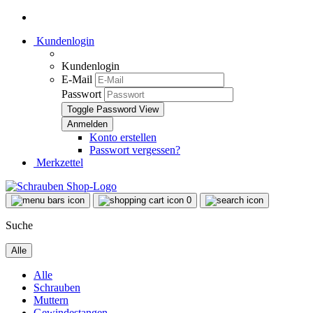
Kundenlogin
Kundenlogin
E-Mail
Passwort
Toggle Password View
Konto erstellen
Passwort vergessen?
Merkzettel
0
Suche
Alle
Alle
Schrauben
Muttern
Gewindestangen