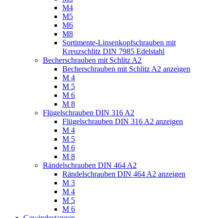
M4
M5
M6
M8
Sortimente-Linsenkopfschrauben mit
Kreuzschlitz DIN 7985 Edelstahl
Becherschrauben mit Schlitz A2
Becherschrauben mit Schlitz A2 anzeigen
M 4
M 5
M 6
M 8
Flügelschrauben DIN 316 A2
Flügelschrauben DIN 316 A2 anzeigen
M 4
M 5
M 6
M 8
Rändelschrauben DIN 464 A2
Rändelschrauben DIN 464 A2 anzeigen
M 3
M 4
M 5
M 6
Gewindestangen