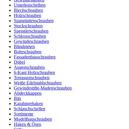
Unterlegscheiben
Blechschrauben
Holzschrauben
Spanplattenschrauben
Stockschrauben
Spenglerschrauben
Schlossschrauben
Gewindeschrauben
Blindnieten
Bohrschrauben
Fassadenbauschrauben
Dübel
Augenschrauben
6-Kant Holzschrauben
Terrassenschrauben
Weiße Edelstahlschrauben
Gewindestifte-Madenschrauben
Abdeckkappen
Bits
Karabinerhaken
Schlauchschellen
Sortimente
Modellbauschrauben
Haken & Ösen