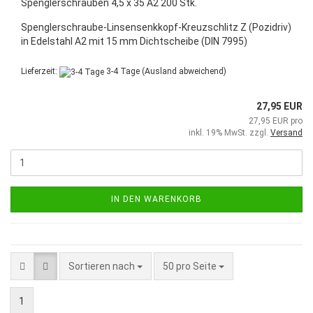
Spenglerschrauben 4,5 x 35 A2 200 Stk.
Spenglerschraube-Linsensenkkopf-Kreuzschlitz Z (Pozidriv)
in Edelstahl A2 mit 15 mm Dichtscheibe (DIN 7995)
Lieferzeit:
3-4 Tage
(Ausland abweichend)
27,95 EUR
27,95 EUR pro
inkl. 19% MwSt. zzgl.
Versand
IN DEN WARENKORB
Sortieren nach
pro Seite
Sortieren nach
50 pro Seite
1