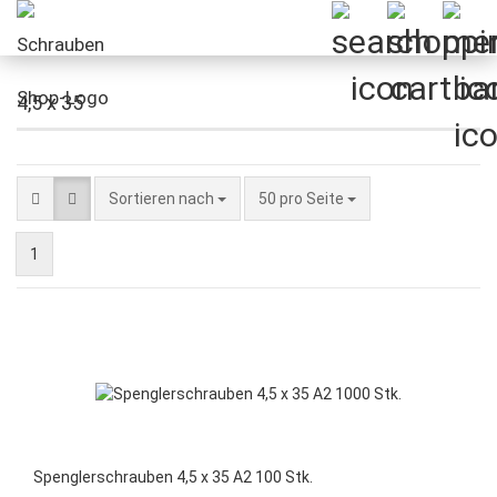
4,5 x 35
Sortieren nach
pro Seite
Sortieren nach
50 pro Seite
1
Spenglerschrauben 4,5 x 35 A2 100 Stk.