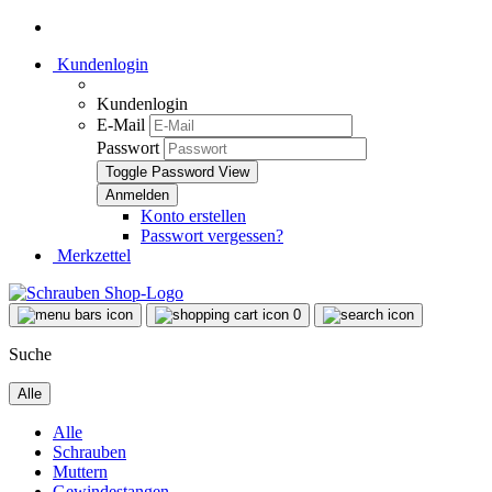
Kundenlogin
Kundenlogin
E-Mail
Passwort
Toggle Password View
Konto erstellen
Passwort vergessen?
Merkzettel
0
Suche
Alle
Alle
Schrauben
Muttern
Gewindestangen