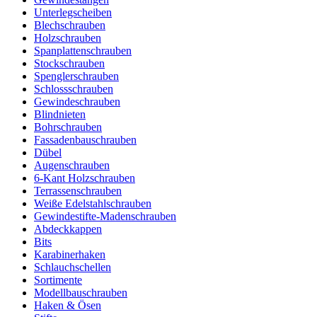
Unterlegscheiben
Blechschrauben
Holzschrauben
Spanplattenschrauben
Stockschrauben
Spenglerschrauben
Schlossschrauben
Gewindeschrauben
Blindnieten
Bohrschrauben
Fassadenbauschrauben
Dübel
Augenschrauben
6-Kant Holzschrauben
Terrassenschrauben
Weiße Edelstahlschrauben
Gewindestifte-Madenschrauben
Abdeckkappen
Bits
Karabinerhaken
Schlauchschellen
Sortimente
Modellbauschrauben
Haken & Ösen