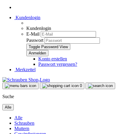
Kundenlogin
Kundenlogin
E-Mail
Passwort
Toggle Password View
Konto erstellen
Passwort vergessen?
Merkzettel
0
Suche
Alle
Alle
Schrauben
Muttern
Gewindestangen