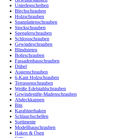
Unterlegscheiben
Blechschrauben
Holzschrauben
Spanplattenschrauben
Stockschrauben
Spenglerschrauben
Schlossschrauben
Gewindeschrauben
Blindnieten
Bohrschrauben
Fassadenbauschrauben
Dübel
Augenschrauben
6-Kant Holzschrauben
Terrassenschrauben
Weiße Edelstahlschrauben
Gewindestifte-Madenschrauben
Abdeckkappen
Bits
Karabinerhaken
Schlauchschellen
Sortimente
Modellbauschrauben
Haken & Ösen