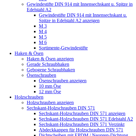
Gewindestifte DIN 914 mit Innensechskant u. Spitze in
Edelstahl A2
Gewindestifte DIN 914 mit Innensechskant u.
Spitze in Edelstahl A2 anzeigen
M 3
M 4
M 5
M 6
Sortimente-Gewindestifte
Haken & Ösen
Haken & Ösen anzeigen
Gerade Schraubhaken
Gebogene Schraubhaken
Ösenschrauben
Ösenschrauben anzeigen
10 mm Öse
12 mm Öse
Holzschrauben
Holzschrauben anzeigen
Sechskant-Holzschrauben DIN 571
Sechskant-Holzschrauben DIN 571 anzeigen
Sechskant-Holzschrauben DIN 571 Edelstahl A2
Sechskant-Holzschrauben DIN 571 Verzinkt
Abdeckkappen für Holzschrauben DIN 571
Dichtscheiben mit EPDM / Neopren-Dichtung