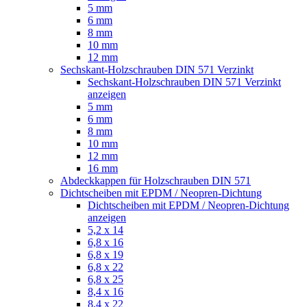
5 mm
6 mm
8 mm
10 mm
12 mm
Sechskant-Holzschrauben DIN 571 Verzinkt
Sechskant-Holzschrauben DIN 571 Verzinkt
anzeigen
5 mm
6 mm
8 mm
10 mm
12 mm
16 mm
Abdeckkappen für Holzschrauben DIN 571
Dichtscheiben mit EPDM / Neopren-Dichtung
Dichtscheiben mit EPDM / Neopren-Dichtung
anzeigen
5,2 x 14
6,8 x 16
6,8 x 19
6,8 x 22
6,8 x 25
8,4 x 16
8,4 x 22