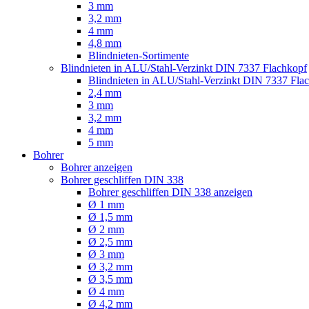
3 mm
3,2 mm
4 mm
4,8 mm
Blindnieten-Sortimente
Blindnieten in ALU/Stahl-Verzinkt DIN 7337 Flachkopf
Blindnieten in ALU/Stahl-Verzinkt DIN 7337 Fla
2,4 mm
3 mm
3,2 mm
4 mm
5 mm
Bohrer
Bohrer anzeigen
Bohrer geschliffen DIN 338
Bohrer geschliffen DIN 338 anzeigen
Ø 1 mm
Ø 1,5 mm
Ø 2 mm
Ø 2,5 mm
Ø 3 mm
Ø 3,2 mm
Ø 3,5 mm
Ø 4 mm
Ø 4,2 mm