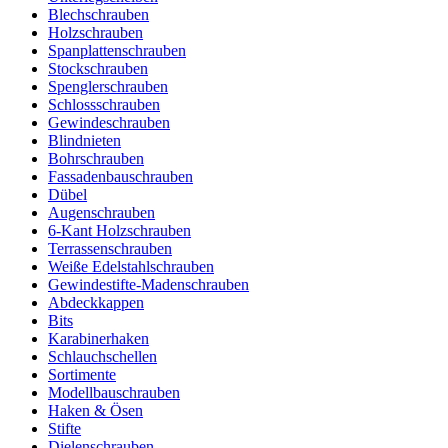
Blechschrauben
Holzschrauben
Spanplattenschrauben
Stockschrauben
Spenglerschrauben
Schlossschrauben
Gewindeschrauben
Blindnieten
Bohrschrauben
Fassadenbauschrauben
Dübel
Augenschrauben
6-Kant Holzschrauben
Terrassenschrauben
Weiße Edelstahlschrauben
Gewindestifte-Madenschrauben
Abdeckkappen
Bits
Karabinerhaken
Schlauchschellen
Sortimente
Modellbauschrauben
Haken & Ösen
Stifte
Dielenschrauben