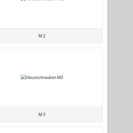
M 2
M 3