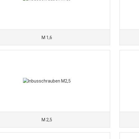
M 1,6
M 2,5