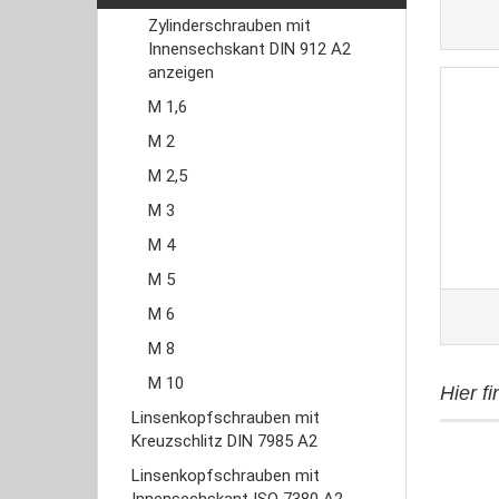
Zylinderschrauben mit
Innensechskant DIN 912 A2
anzeigen
M 1,6
M 2
M 2,5
M 3
M 4
M 5
M 6
M 8
M 10
Hier f
Linsenkopfschrauben mit
Kreuzschlitz DIN 7985 A2
Linsenkopfschrauben mit