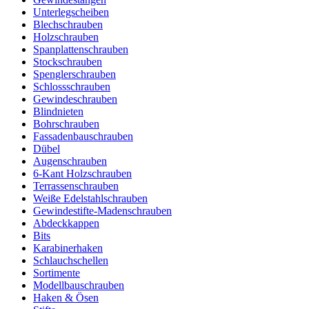
Unterlegscheiben
Blechschrauben
Holzschrauben
Spanplattenschrauben
Stockschrauben
Spenglerschrauben
Schlossschrauben
Gewindeschrauben
Blindnieten
Bohrschrauben
Fassadenbauschrauben
Dübel
Augenschrauben
6-Kant Holzschrauben
Terrassenschrauben
Weiße Edelstahlschrauben
Gewindestifte-Madenschrauben
Abdeckkappen
Bits
Karabinerhaken
Schlauchschellen
Sortimente
Modellbauschrauben
Haken & Ösen