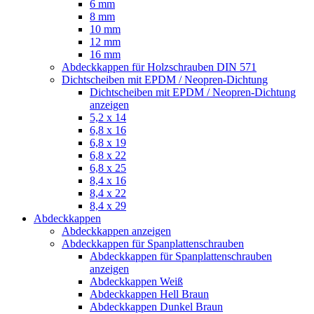
6 mm
8 mm
10 mm
12 mm
16 mm
Abdeckkappen für Holzschrauben DIN 571
Dichtscheiben mit EPDM / Neopren-Dichtung
Dichtscheiben mit EPDM / Neopren-Dichtung
anzeigen
5,2 x 14
6,8 x 16
6,8 x 19
6,8 x 22
6,8 x 25
8,4 x 16
8,4 x 22
8,4 x 29
Abdeckkappen
Abdeckkappen anzeigen
Abdeckkappen für Spanplattenschrauben
Abdeckkappen für Spanplattenschrauben
anzeigen
Abdeckkappen Weiß
Abdeckkappen Hell Braun
Abdeckkappen Dunkel Braun