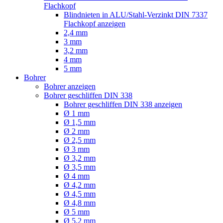
Flachkopf
Blindnieten in ALU/Stahl-Verzinkt DIN 7337
Flachkopf anzeigen
2,4 mm
3 mm
3,2 mm
4 mm
5 mm
Bohrer
Bohrer anzeigen
Bohrer geschliffen DIN 338
Bohrer geschliffen DIN 338 anzeigen
Ø 1 mm
Ø 1,5 mm
Ø 2 mm
Ø 2,5 mm
Ø 3 mm
Ø 3,2 mm
Ø 3,5 mm
Ø 4 mm
Ø 4,2 mm
Ø 4,5 mm
Ø 4,8 mm
Ø 5 mm
Ø 5,2 mm