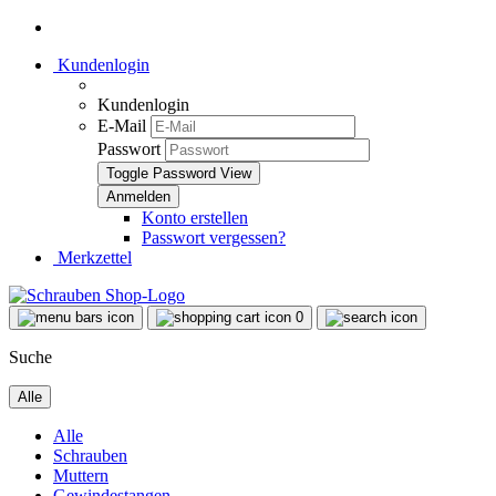
Kundenlogin
Kundenlogin
E-Mail
Passwort
Toggle Password View
Konto erstellen
Passwort vergessen?
Merkzettel
0
Suche
Alle
Alle
Schrauben
Muttern
Gewindestangen