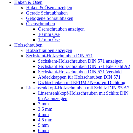
Haken & Ösen
Haken & Ösen anzeigen
Gerade Schraubhaken
Gebogene Schraubhaken
Ösenschrauben
Ösenschrauben anzeigen
10 mm Öse
12 mm Öse
Holzschrauben
Holzschrauben anzeigen
Sechskant-Holzschrauben DIN 571
Sechskant-Holzschrauben DIN 571 anzeigen
Sechskant-Holzschrauben DIN 571 Edelstahl A2
Sechskant-Holzschrauben DIN 571 Verzinkt
Abdeckkappen für Holzschrauben DIN 571
Dichtscheiben mit EPDM / Neopren-Dichtung
Linsensenkkopf-Holzschrauben mit Schlitz DIN 95 A2
Linsensenkkopf-Holzschrauben mit Schlitz DIN
95 A2 anzeigen
3 mm
3,5 mm
4 mm
4,5 mm
5 mm
6 mm