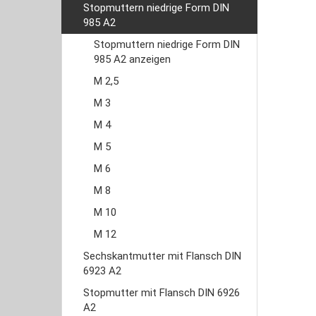
Stopmuttern niedrige Form DIN
985 A2
Stopmuttern niedrige Form DIN
985 A2 anzeigen
M 2,5
M 3
M 4
M 5
M 6
M 8
M 10
M 12
Sechskantmutter mit Flansch DIN
6923 A2
Stopmutter mit Flansch DIN 6926
A2