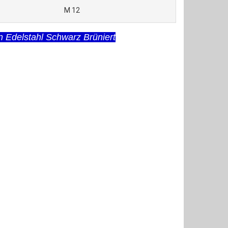
M 12
n Edelstahl Schwarz Brüniert