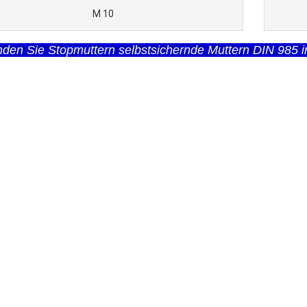
M 10
inden Sie Stopmuttern selbstsichernde Muttern DIN 985 i