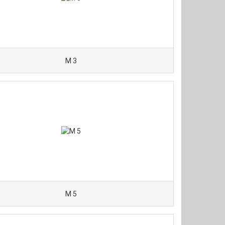
M 3
M 5