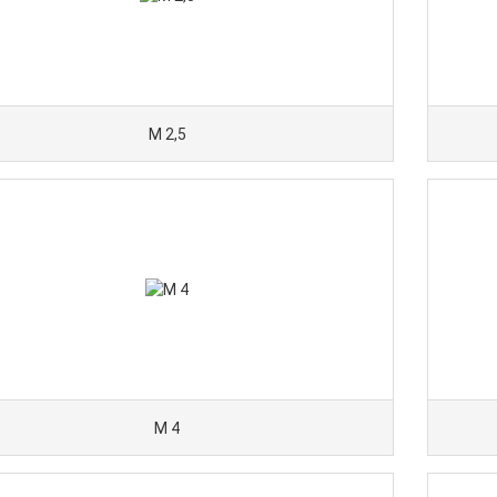
M 2,5
M 4