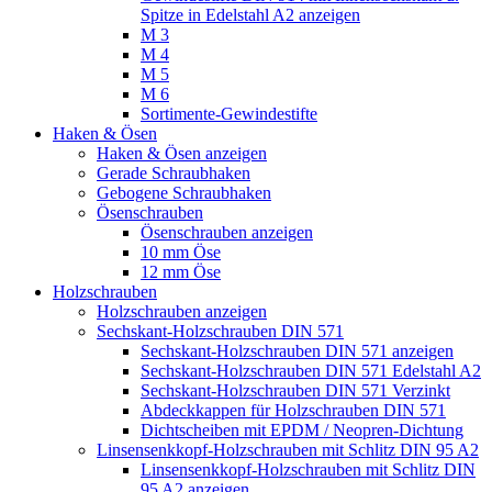
Spitze in Edelstahl A2 anzeigen
M 3
M 4
M 5
M 6
Sortimente-Gewindestifte
Haken & Ösen
Haken & Ösen anzeigen
Gerade Schraubhaken
Gebogene Schraubhaken
Ösenschrauben
Ösenschrauben anzeigen
10 mm Öse
12 mm Öse
Holzschrauben
Holzschrauben anzeigen
Sechskant-Holzschrauben DIN 571
Sechskant-Holzschrauben DIN 571 anzeigen
Sechskant-Holzschrauben DIN 571 Edelstahl A2
Sechskant-Holzschrauben DIN 571 Verzinkt
Abdeckkappen für Holzschrauben DIN 571
Dichtscheiben mit EPDM / Neopren-Dichtung
Linsensenkkopf-Holzschrauben mit Schlitz DIN 95 A2
Linsensenkkopf-Holzschrauben mit Schlitz DIN
95 A2 anzeigen