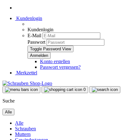
Kundenlogin
Kundenlogin
E-Mail
Passwort
Toggle Password View
Konto erstellen
Passwort vergessen?
Merkzettel
0
Suche
Alle
Alle
Schrauben
Muttern
Gewindestangen