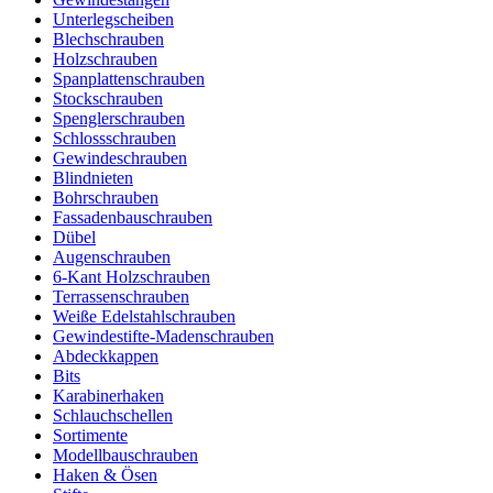
Unterlegscheiben
Blechschrauben
Holzschrauben
Spanplattenschrauben
Stockschrauben
Spenglerschrauben
Schlossschrauben
Gewindeschrauben
Blindnieten
Bohrschrauben
Fassadenbauschrauben
Dübel
Augenschrauben
6-Kant Holzschrauben
Terrassenschrauben
Weiße Edelstahlschrauben
Gewindestifte-Madenschrauben
Abdeckkappen
Bits
Karabinerhaken
Schlauchschellen
Sortimente
Modellbauschrauben
Haken & Ösen