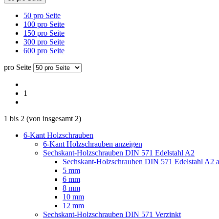
50 pro Seite
100 pro Seite
150 pro Seite
300 pro Seite
600 pro Seite
pro Seite
1
1
bis
2
(von insgesamt
2
)
6-Kant Holzschrauben
6-Kant Holzschrauben anzeigen
Sechskant-Holzschrauben DIN 571 Edelstahl A2
Sechskant-Holzschrauben DIN 571 Edelstahl A2 
5 mm
6 mm
8 mm
10 mm
12 mm
Sechskant-Holzschrauben DIN 571 Verzinkt