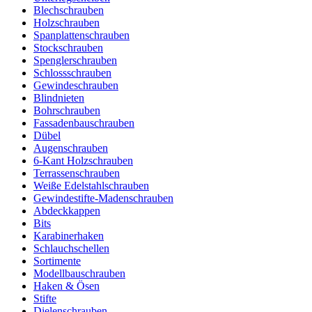
Blechschrauben
Holzschrauben
Spanplattenschrauben
Stockschrauben
Spenglerschrauben
Schlossschrauben
Gewindeschrauben
Blindnieten
Bohrschrauben
Fassadenbauschrauben
Dübel
Augenschrauben
6-Kant Holzschrauben
Terrassenschrauben
Weiße Edelstahlschrauben
Gewindestifte-Madenschrauben
Abdeckkappen
Bits
Karabinerhaken
Schlauchschellen
Sortimente
Modellbauschrauben
Haken & Ösen
Stifte
Dielenschrauben