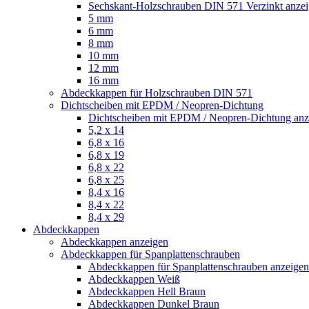
Sechskant-Holzschrauben DIN 571 Verzinkt anze
5 mm
6 mm
8 mm
10 mm
12 mm
16 mm
Abdeckkappen für Holzschrauben DIN 571
Dichtscheiben mit EPDM / Neopren-Dichtung
Dichtscheiben mit EPDM / Neopren-Dichtung anz
5,2 x 14
6,8 x 16
6,8 x 19
6,8 x 22
6,8 x 25
8,4 x 16
8,4 x 22
8,4 x 29
Abdeckkappen
Abdeckkappen anzeigen
Abdeckkappen für Spanplattenschrauben
Abdeckkappen für Spanplattenschrauben anzeigen
Abdeckkappen Weiß
Abdeckkappen Hell Braun
Abdeckkappen Dunkel Braun