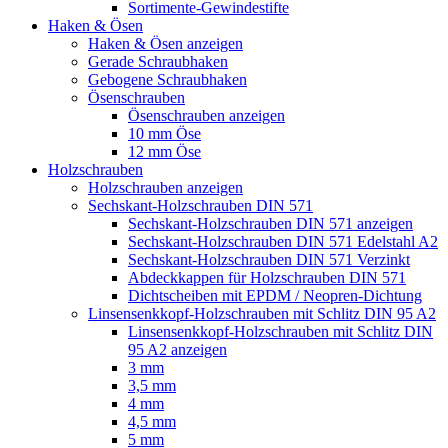
Sortimente-Gewindestifte
Haken & Ösen
Haken & Ösen anzeigen
Gerade Schraubhaken
Gebogene Schraubhaken
Ösenschrauben
Ösenschrauben anzeigen
10 mm Öse
12 mm Öse
Holzschrauben
Holzschrauben anzeigen
Sechskant-Holzschrauben DIN 571
Sechskant-Holzschrauben DIN 571 anzeigen
Sechskant-Holzschrauben DIN 571 Edelstahl A2
Sechskant-Holzschrauben DIN 571 Verzinkt
Abdeckkappen für Holzschrauben DIN 571
Dichtscheiben mit EPDM / Neopren-Dichtung
Linsensenkkopf-Holzschrauben mit Schlitz DIN 95 A2
Linsensenkkopf-Holzschrauben mit Schlitz DIN
95 A2 anzeigen
3 mm
3,5 mm
4 mm
4,5 mm
5 mm