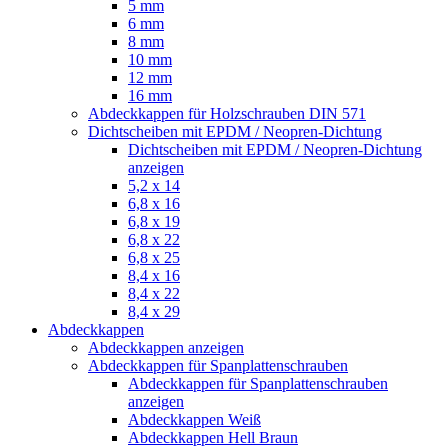
5 mm
6 mm
8 mm
10 mm
12 mm
16 mm
Abdeckkappen für Holzschrauben DIN 571
Dichtscheiben mit EPDM / Neopren-Dichtung
Dichtscheiben mit EPDM / Neopren-Dichtung
anzeigen
5,2 x 14
6,8 x 16
6,8 x 19
6,8 x 22
6,8 x 25
8,4 x 16
8,4 x 22
8,4 x 29
Abdeckkappen
Abdeckkappen anzeigen
Abdeckkappen für Spanplattenschrauben
Abdeckkappen für Spanplattenschrauben
anzeigen
Abdeckkappen Weiß
Abdeckkappen Hell Braun