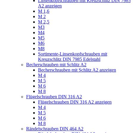
Linsenkopfschrauben mit Kreuzschlitz DIN 7985
A2 anzeigen
M 1,6
M 2
M 2,5
M3
M4
M5
M6
M8
Sortimente-Linsenkopfschrauben mit
Kreuzschlitz DIN 7985 Edelstahl
Becherschrauben mit Schlitz A2
Becherschrauben mit Schlitz A2 anzeigen
M 4
M 5
M 6
M 8
Flügelschrauben DIN 316 A2
Flügelschrauben DIN 316 A2 anzeigen
M 4
M 5
M 6
M 8
Rändelschrauben DIN 464 A2