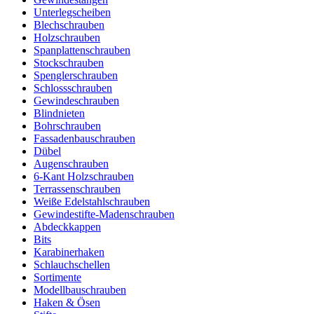
Unterlegscheiben
Blechschrauben
Holzschrauben
Spanplattenschrauben
Stockschrauben
Spenglerschrauben
Schlossschrauben
Gewindeschrauben
Blindnieten
Bohrschrauben
Fassadenbauschrauben
Dübel
Augenschrauben
6-Kant Holzschrauben
Terrassenschrauben
Weiße Edelstahlschrauben
Gewindestifte-Madenschrauben
Abdeckkappen
Bits
Karabinerhaken
Schlauchschellen
Sortimente
Modellbauschrauben
Haken & Ösen