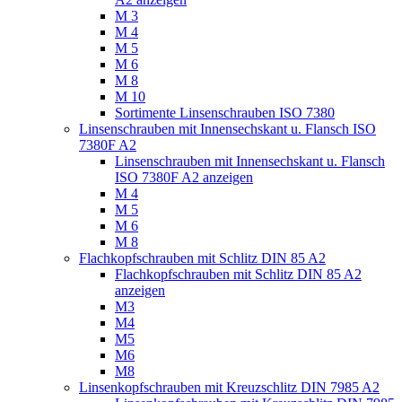
M 3
M 4
M 5
M 6
M 8
M 10
Sortimente Linsenschrauben ISO 7380
Linsenschrauben mit Innensechskant u. Flansch ISO
7380F A2
Linsenschrauben mit Innensechskant u. Flansch
ISO 7380F A2 anzeigen
M 4
M 5
M 6
M 8
Flachkopfschrauben mit Schlitz DIN 85 A2
Flachkopfschrauben mit Schlitz DIN 85 A2
anzeigen
M3
M4
M5
M6
M8
Linsenkopfschrauben mit Kreuzschlitz DIN 7985 A2