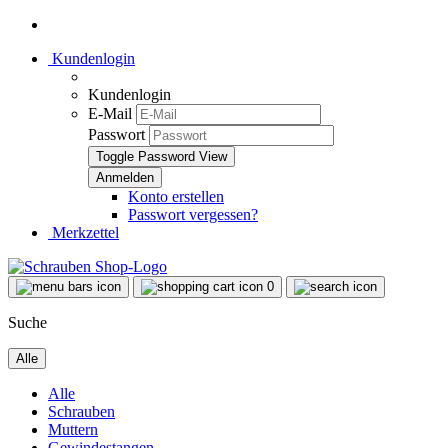
Kundenlogin
Kundenlogin
E-Mail
Passwort
Toggle Password View
Konto erstellen
Passwort vergessen?
Merkzettel
0
Suche
Alle
Alle
Schrauben
Muttern
Gewindestangen