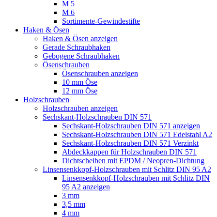
M 5
M 6
Sortimente-Gewindestifte
Haken & Ösen
Haken & Ösen anzeigen
Gerade Schraubhaken
Gebogene Schraubhaken
Ösenschrauben
Ösenschrauben anzeigen
10 mm Öse
12 mm Öse
Holzschrauben
Holzschrauben anzeigen
Sechskant-Holzschrauben DIN 571
Sechskant-Holzschrauben DIN 571 anzeigen
Sechskant-Holzschrauben DIN 571 Edelstahl A2
Sechskant-Holzschrauben DIN 571 Verzinkt
Abdeckkappen für Holzschrauben DIN 571
Dichtscheiben mit EPDM / Neopren-Dichtung
Linsensenkkopf-Holzschrauben mit Schlitz DIN 95 A2
Linsensenkkopf-Holzschrauben mit Schlitz DIN
95 A2 anzeigen
3 mm
3,5 mm
4 mm