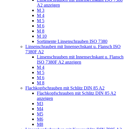
A2 anzeigen
M 3
M 4
M 5
M 6
M 8
M 10
Sortimente Linsenschrauben ISO 7380
Linsenschrauben mit Innensechskant u. Flansch ISO
7380F A2
Linsenschrauben mit Innensechskant u. Flansch
ISO 7380F A2 anzeigen
M 4
M 5
M 6
M 8
Flachkopfschrauben mit Schlitz DIN 85 A2
Flachkopfschrauben mit Schlitz DIN 85 A2
anzeigen
M3
M4
M5
M6
M8