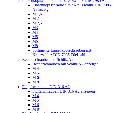
Linsenkopfschrauben mit Kreuzschlitz DIN 7985 A2
Linsenkopfschrauben mit Kreuzschlitz DIN 7985
A2 anzeigen
M 1,6
M 2
M 2,5
M3
M4
M5
M6
M8
Sortimente-Linsenkopfschrauben mit
Kreuzschlitz DIN 7985 Edelstahl
Becherschrauben mit Schlitz A2
Becherschrauben mit Schlitz A2 anzeigen
M 4
M 5
M 6
M 8
Flügelschrauben DIN 316 A2
Flügelschrauben DIN 316 A2 anzeigen
M 4
M 5
M 6
M 8