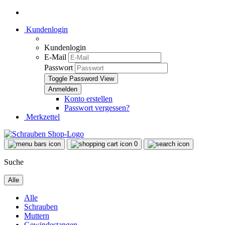
Kundenlogin
Kundenlogin
E-Mail
Passwort
Toggle Password View
Konto erstellen
Passwort vergessen?
Merkzettel
0
Suche
Alle
Alle
Schrauben
Muttern
Gewindestangen