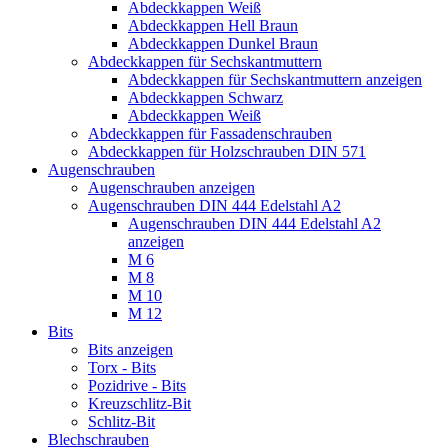
Abdeckkappen Weiß
Abdeckkappen Hell Braun
Abdeckkappen Dunkel Braun
Abdeckkappen für Sechskantmuttern
Abdeckkappen für Sechskantmuttern anzeigen
Abdeckkappen Schwarz
Abdeckkappen Weiß
Abdeckkappen für Fassadenschrauben
Abdeckkappen für Holzschrauben DIN 571
Augenschrauben
Augenschrauben anzeigen
Augenschrauben DIN 444 Edelstahl A2
Augenschrauben DIN 444 Edelstahl A2
anzeigen
M 6
M 8
M 10
M 12
Bits
Bits anzeigen
Torx - Bits
Pozidrive - Bits
Kreuzschlitz-Bit
Schlitz-Bit
Blechschrauben