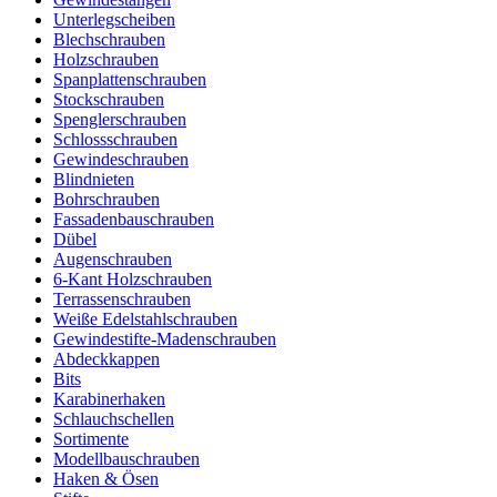
Unterlegscheiben
Blechschrauben
Holzschrauben
Spanplattenschrauben
Stockschrauben
Spenglerschrauben
Schlossschrauben
Gewindeschrauben
Blindnieten
Bohrschrauben
Fassadenbauschrauben
Dübel
Augenschrauben
6-Kant Holzschrauben
Terrassenschrauben
Weiße Edelstahlschrauben
Gewindestifte-Madenschrauben
Abdeckkappen
Bits
Karabinerhaken
Schlauchschellen
Sortimente
Modellbauschrauben
Haken & Ösen