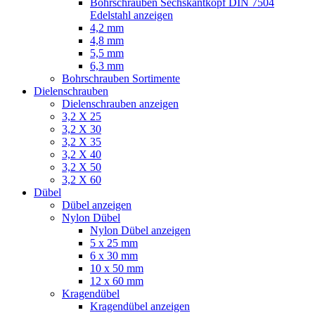
Bohrschrauben Sechskantkopf DIN 7504
Edelstahl anzeigen
4,2 mm
4,8 mm
5,5 mm
6,3 mm
Bohrschrauben Sortimente
Dielenschrauben
Dielenschrauben anzeigen
3,2 X 25
3,2 X 30
3,2 X 35
3,2 X 40
3,2 X 50
3,2 X 60
Dübel
Dübel anzeigen
Nylon Dübel
Nylon Dübel anzeigen
5 x 25 mm
6 x 30 mm
10 x 50 mm
12 x 60 mm
Kragendübel
Kragendübel anzeigen