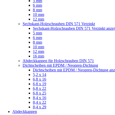
5 mm
6 mm
8 mm
10 mm
12 mm
Sechskant-Holzschrauben DIN 571 Verzinkt
Sechskant-Holzschrauben DIN 571 Verzinkt anze
5 mm
6 mm
8 mm
10 mm
12 mm
16 mm
Abdeckkappen für Holzschrauben DIN 571
Dichtscheiben mit EPDM / Neopren-Dichtung
Dichtscheiben mit EPDM / Neopren-Dichtung anz
5,2 x 14
6,8 x 16
6,8 x 19
6,8 x 22
6,8 x 25
8,4 x 16
8,4 x 22
8,4 x 29
Abdeckkappen