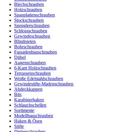
Blechschrauben
Holzschrauben
Spanplattenschrauben
Stockschrauben
Spenglerschrauben
Schlossschrauben
Gewindeschrauben
Blindnieten
Bohrschrauben
Fassadenbauschrauben
Dübel
Augenschrauben
6-Kant Holzschrauben
Terrassenschrauben
Weiße Edelstahlschrauben
Gewindestifte-Madenschrauben
Abdeckkappen
Bits
Karabinerhaken
Schlauchschellen
Sortimente
Modellbauschrauben
Haken & Ösen
Stifte
Dielenschrauben