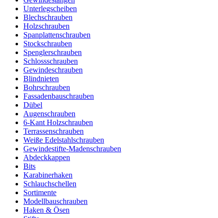
Unterlegscheiben
Blechschrauben
Holzschrauben
Spanplattenschrauben
Stockschrauben
Spenglerschrauben
Schlossschrauben
Gewindeschrauben
Blindnieten
Bohrschrauben
Fassadenbauschrauben
Dübel
Augenschrauben
6-Kant Holzschrauben
Terrassenschrauben
Weiße Edelstahlschrauben
Gewindestifte-Madenschrauben
Abdeckkappen
Bits
Karabinerhaken
Schlauchschellen
Sortimente
Modellbauschrauben
Haken & Ösen