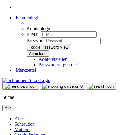
Kundenlogin
Kundenlogin
E-Mail
Passwort
Toggle Password View
Konto erstellen
Passwort vergessen?
Merkzettel
0
Suche
Alle
Alle
Schrauben
Muttern
Gewindestangen