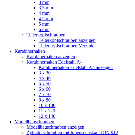
3 mm
3,5 mm
4 mm
4,5 mm
5 mm
6 mm
Tellerkopfschrauben
Tellerkopfschrauben anzeigen
Tellerkopfschrauben Verzinkt
Karabinerhaken
Karabinerhaken anzeigen
Karabinerhaken Edelstahl A4
Karabinerhaken Edelstahl A4 anzeigen
3 x 30
4 x 40
5 x 50
6 x 60
7 x 70
8 x 80
10 x 100
11 x 120
12 x 140
Modellbauschrauben
Modellbauschrauben anzeigen
Zylinderschrauben mit Innensechskant DIN 912