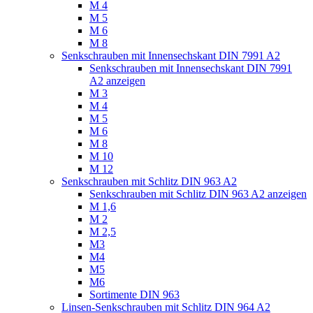
M 4
M 5
M 6
M 8
Senkschrauben mit Innensechskant DIN 7991 A2
Senkschrauben mit Innensechskant DIN 7991
A2 anzeigen
M 3
M 4
M 5
M 6
M 8
M 10
M 12
Senkschrauben mit Schlitz DIN 963 A2
Senkschrauben mit Schlitz DIN 963 A2 anzeigen
M 1,6
M 2
M 2,5
M3
M4
M5
M6
Sortimente DIN 963
Linsen-Senkschrauben mit Schlitz DIN 964 A2