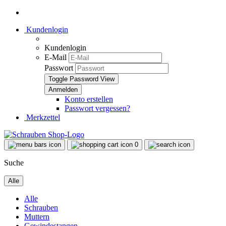
Kundenlogin
Kundenlogin
E-Mail
Passwort
Toggle Password View
Konto erstellen
Passwort vergessen?
Merkzettel
0
Suche
Alle
Alle
Schrauben
Muttern
Gewindestangen