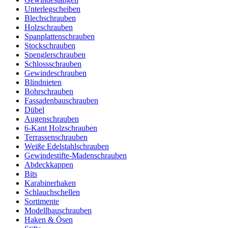
Unterlegscheiben
Blechschrauben
Holzschrauben
Spanplattenschrauben
Stockschrauben
Spenglerschrauben
Schlossschrauben
Gewindeschrauben
Blindnieten
Bohrschrauben
Fassadenbauschrauben
Dübel
Augenschrauben
6-Kant Holzschrauben
Terrassenschrauben
Weiße Edelstahlschrauben
Gewindestifte-Madenschrauben
Abdeckkappen
Bits
Karabinerhaken
Schlauchschellen
Sortimente
Modellbauschrauben
Haken & Ösen