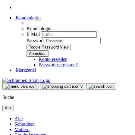
Kundenlogin
Kundenlogin
E-Mail
Passwort
Toggle Password View
Konto erstellen
Passwort vergessen?
Merkzettel
0
Suche
Alle
Alle
Schrauben
Muttern
Gewindestangen