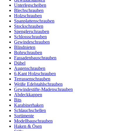
Unterlegscheiben
Blechschrauben
Holzschrauben
Spanplattenschrauben
Stockschrauben
Spenglerschrauben
Schlossschrauben
Gewindeschrauben
Blindnieten
Bohrschrauben
Fassadenbauschrauben
Dübel
Augenschrauben
6-Kant Holzschrauben
Terrassenschrauben
Weiße Edelstahlschrauben
Gewindestifte-Madenschrauben
Abdeckkappen
Bits
Karabinerhaken
Schlauchschellen
Sortimente
Modellbauschrauben
Haken & Ösen