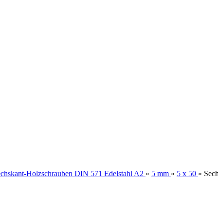
chskant-Holzschrauben DIN 571 Edelstahl A2
»
5 mm
»
5 x 50
»
Sech