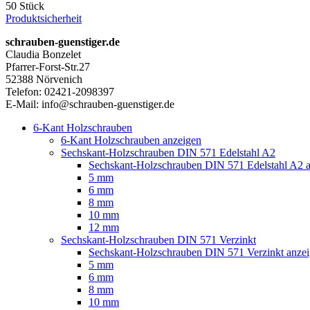
50 Stück
Produktsicherheit
schrauben-guenstiger.de
Claudia Bonzelet
Pfarrer-Forst-Str.27
52388 Nörvenich
Telefon: 02421-2098397
E-Mail: info@schrauben-guenstiger.de
6-Kant Holzschrauben
6-Kant Holzschrauben anzeigen
Sechskant-Holzschrauben DIN 571 Edelstahl A2
Sechskant-Holzschrauben DIN 571 Edelstahl A2 
5 mm
6 mm
8 mm
10 mm
12 mm
Sechskant-Holzschrauben DIN 571 Verzinkt
Sechskant-Holzschrauben DIN 571 Verzinkt anze
5 mm
6 mm
8 mm
10 mm