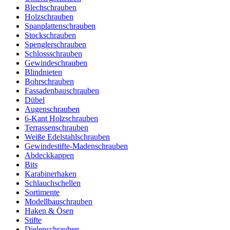
Blechschrauben
Holzschrauben
Spanplattenschrauben
Stockschrauben
Spenglerschrauben
Schlossschrauben
Gewindeschrauben
Blindnieten
Bohrschrauben
Fassadenbauschrauben
Dübel
Augenschrauben
6-Kant Holzschrauben
Terrassenschrauben
Weiße Edelstahlschrauben
Gewindestifte-Madenschrauben
Abdeckkappen
Bits
Karabinerhaken
Schlauchschellen
Sortimente
Modellbauschrauben
Haken & Ösen
Stifte
Dielenschrauben