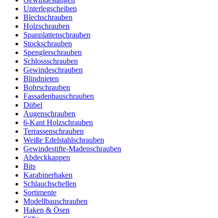
Unterlegscheiben
Blechschrauben
Holzschrauben
Spanplattenschrauben
Stockschrauben
Spenglerschrauben
Schlossschrauben
Gewindeschrauben
Blindnieten
Bohrschrauben
Fassadenbauschrauben
Dübel
Augenschrauben
6-Kant Holzschrauben
Terrassenschrauben
Weiße Edelstahlschrauben
Gewindestifte-Madenschrauben
Abdeckkappen
Bits
Karabinerhaken
Schlauchschellen
Sortimente
Modellbauschrauben
Haken & Ösen