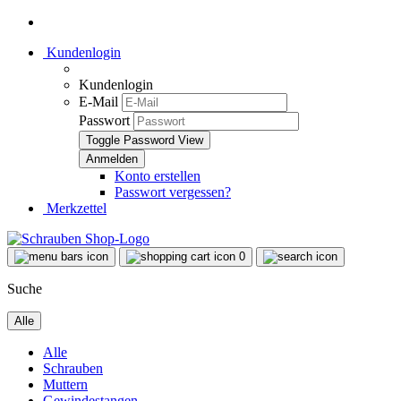
Kundenlogin
Kundenlogin
E-Mail
Passwort
Toggle Password View
Konto erstellen
Passwort vergessen?
Merkzettel
0
Suche
Alle
Alle
Schrauben
Muttern
Gewindestangen