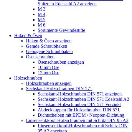
Spitze in Edelstahl A2 anzeigen
M 3
M 4
M 5
M 6
Sortimente-Gewindestifte
Haken & Ösen
Haken & Ösen anzeigen
Gerade Schraubhaken
Gebogene Schraubhaken
Ösenschrauben
Ösenschrauben anzeigen
10 mm Öse
12 mm Öse
Holzschrauben
Holzschrauben anzeigen
Sechskant-Holzschrauben DIN 571
Sechskant-Holzschrauben DIN 571 anzeigen
Sechskant-Holzschrauben DIN 571 Edelstahl A2
Sechskant-Holzschrauben DIN 571 Verzinkt
Abdeckkappen für Holzschrauben DIN 571
Dichtscheiben mit EPDM / Neopren-Dichtung
Linsensenkkopf-Holzschrauben mit Schlitz DIN 95 A2
Linsensenkkopf-Holzschrauben mit Schlitz DIN
95 A2 anzeigen