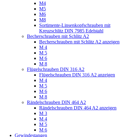
M4
M5
M6
M8
Sortimente-Linsenkopfschrauben mit
Kreuzschlitz DIN 7985 Edelstahl
Becherschrauben mit Schlitz A2
Becherschrauben mit Schlitz A2 anzeigen
M 4
M 5
M 6
M 8
Flügelschrauben DIN 316 A2
Flügelschrauben DIN 316 A2 anzeigen
M 4
M 5
M 6
M 8
Rändelschrauben DIN 464 A2
Rändelschrauben DIN 464 A2 anzeigen
M 3
M 4
M 5
M 6
Gewindestangen