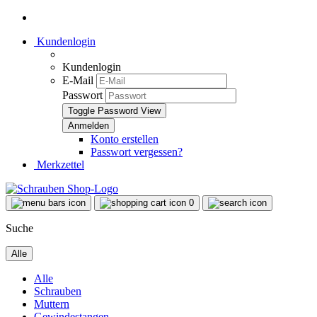
Kundenlogin
Kundenlogin
E-Mail
Passwort
Toggle Password View
Konto erstellen
Passwort vergessen?
Merkzettel
0
Suche
Alle
Alle
Schrauben
Muttern
Gewindestangen