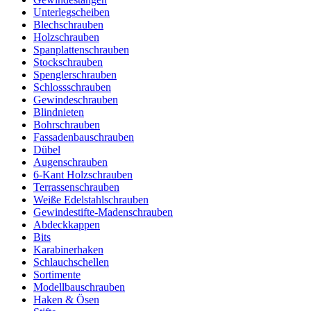
Unterlegscheiben
Blechschrauben
Holzschrauben
Spanplattenschrauben
Stockschrauben
Spenglerschrauben
Schlossschrauben
Gewindeschrauben
Blindnieten
Bohrschrauben
Fassadenbauschrauben
Dübel
Augenschrauben
6-Kant Holzschrauben
Terrassenschrauben
Weiße Edelstahlschrauben
Gewindestifte-Madenschrauben
Abdeckkappen
Bits
Karabinerhaken
Schlauchschellen
Sortimente
Modellbauschrauben
Haken & Ösen