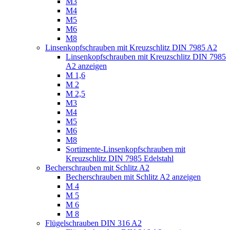
M3
M4
M5
M6
M8
Linsenkopfschrauben mit Kreuzschlitz DIN 7985 A2
Linsenkopfschrauben mit Kreuzschlitz DIN 7985
A2 anzeigen
M 1,6
M 2
M 2,5
M3
M4
M5
M6
M8
Sortimente-Linsenkopfschrauben mit
Kreuzschlitz DIN 7985 Edelstahl
Becherschrauben mit Schlitz A2
Becherschrauben mit Schlitz A2 anzeigen
M 4
M 5
M 6
M 8
Flügelschrauben DIN 316 A2