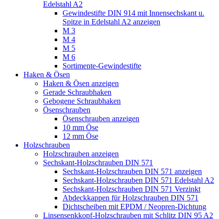
Edelstahl A2
Gewindestifte DIN 914 mit Innensechskant u.
Spitze in Edelstahl A2 anzeigen
M 3
M 4
M 5
M 6
Sortimente-Gewindestifte
Haken & Ösen
Haken & Ösen anzeigen
Gerade Schraubhaken
Gebogene Schraubhaken
Ösenschrauben
Ösenschrauben anzeigen
10 mm Öse
12 mm Öse
Holzschrauben
Holzschrauben anzeigen
Sechskant-Holzschrauben DIN 571
Sechskant-Holzschrauben DIN 571 anzeigen
Sechskant-Holzschrauben DIN 571 Edelstahl A2
Sechskant-Holzschrauben DIN 571 Verzinkt
Abdeckkappen für Holzschrauben DIN 571
Dichtscheiben mit EPDM / Neopren-Dichtung
Linsensenkkopf-Holzschrauben mit Schlitz DIN 95 A2