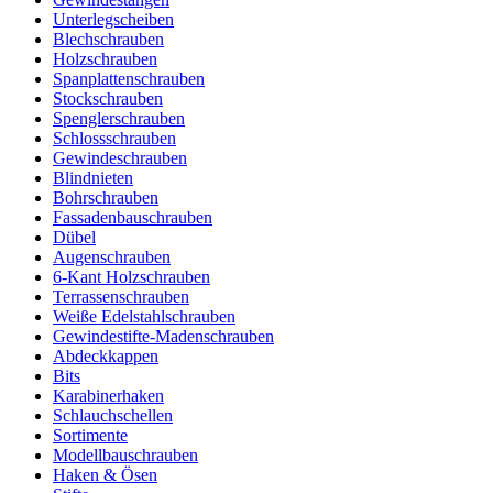
Unterlegscheiben
Blechschrauben
Holzschrauben
Spanplattenschrauben
Stockschrauben
Spenglerschrauben
Schlossschrauben
Gewindeschrauben
Blindnieten
Bohrschrauben
Fassadenbauschrauben
Dübel
Augenschrauben
6-Kant Holzschrauben
Terrassenschrauben
Weiße Edelstahlschrauben
Gewindestifte-Madenschrauben
Abdeckkappen
Bits
Karabinerhaken
Schlauchschellen
Sortimente
Modellbauschrauben
Haken & Ösen