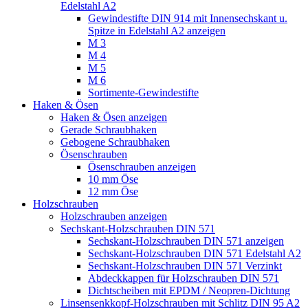
Edelstahl A2
Gewindestifte DIN 914 mit Innensechskant u.
Spitze in Edelstahl A2 anzeigen
M 3
M 4
M 5
M 6
Sortimente-Gewindestifte
Haken & Ösen
Haken & Ösen anzeigen
Gerade Schraubhaken
Gebogene Schraubhaken
Ösenschrauben
Ösenschrauben anzeigen
10 mm Öse
12 mm Öse
Holzschrauben
Holzschrauben anzeigen
Sechskant-Holzschrauben DIN 571
Sechskant-Holzschrauben DIN 571 anzeigen
Sechskant-Holzschrauben DIN 571 Edelstahl A2
Sechskant-Holzschrauben DIN 571 Verzinkt
Abdeckkappen für Holzschrauben DIN 571
Dichtscheiben mit EPDM / Neopren-Dichtung
Linsensenkkopf-Holzschrauben mit Schlitz DIN 95 A2