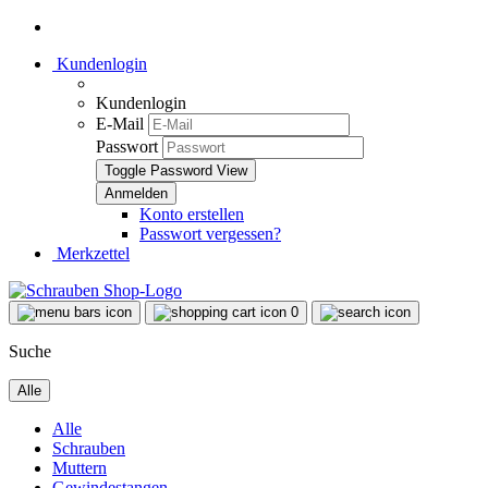
Kundenlogin
Kundenlogin
E-Mail
Passwort
Toggle Password View
Konto erstellen
Passwort vergessen?
Merkzettel
0
Suche
Alle
Alle
Schrauben
Muttern
Gewindestangen