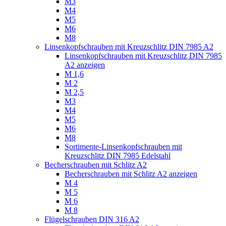
M3
M4
M5
M6
M8
Linsenkopfschrauben mit Kreuzschlitz DIN 7985 A2
Linsenkopfschrauben mit Kreuzschlitz DIN 7985
A2 anzeigen
M 1,6
M 2
M 2,5
M3
M4
M5
M6
M8
Sortimente-Linsenkopfschrauben mit
Kreuzschlitz DIN 7985 Edelstahl
Becherschrauben mit Schlitz A2
Becherschrauben mit Schlitz A2 anzeigen
M 4
M 5
M 6
M 8
Flügelschrauben DIN 316 A2