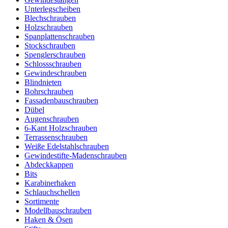
Unterlegscheiben
Blechschrauben
Holzschrauben
Spanplattenschrauben
Stockschrauben
Spenglerschrauben
Schlossschrauben
Gewindeschrauben
Blindnieten
Bohrschrauben
Fassadenbauschrauben
Dübel
Augenschrauben
6-Kant Holzschrauben
Terrassenschrauben
Weiße Edelstahlschrauben
Gewindestifte-Madenschrauben
Abdeckkappen
Bits
Karabinerhaken
Schlauchschellen
Sortimente
Modellbauschrauben
Haken & Ösen