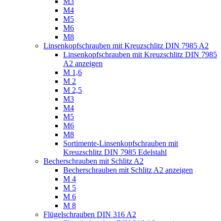
M3
M4
M5
M6
M8
Linsenkopfschrauben mit Kreuzschlitz DIN 7985 A2
Linsenkopfschrauben mit Kreuzschlitz DIN 7985
A2 anzeigen
M 1,6
M 2
M 2,5
M3
M4
M5
M6
M8
Sortimente-Linsenkopfschrauben mit
Kreuzschlitz DIN 7985 Edelstahl
Becherschrauben mit Schlitz A2
Becherschrauben mit Schlitz A2 anzeigen
M 4
M 5
M 6
M 8
Flügelschrauben DIN 316 A2