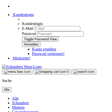
Kundenlogin
Kundenlogin
E-Mail
Passwort
Toggle Password View
Konto erstellen
Passwort vergessen?
Merkzettel
0
Suche
Alle
Alle
Schrauben
Muttern
Gewindestangen