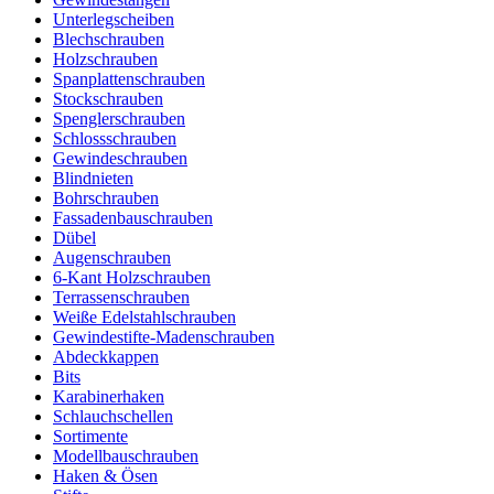
Unterlegscheiben
Blechschrauben
Holzschrauben
Spanplattenschrauben
Stockschrauben
Spenglerschrauben
Schlossschrauben
Gewindeschrauben
Blindnieten
Bohrschrauben
Fassadenbauschrauben
Dübel
Augenschrauben
6-Kant Holzschrauben
Terrassenschrauben
Weiße Edelstahlschrauben
Gewindestifte-Madenschrauben
Abdeckkappen
Bits
Karabinerhaken
Schlauchschellen
Sortimente
Modellbauschrauben
Haken & Ösen