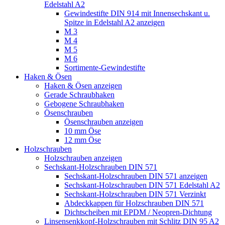
Edelstahl A2
Gewindestifte DIN 914 mit Innensechskant u.
Spitze in Edelstahl A2 anzeigen
M 3
M 4
M 5
M 6
Sortimente-Gewindestifte
Haken & Ösen
Haken & Ösen anzeigen
Gerade Schraubhaken
Gebogene Schraubhaken
Ösenschrauben
Ösenschrauben anzeigen
10 mm Öse
12 mm Öse
Holzschrauben
Holzschrauben anzeigen
Sechskant-Holzschrauben DIN 571
Sechskant-Holzschrauben DIN 571 anzeigen
Sechskant-Holzschrauben DIN 571 Edelstahl A2
Sechskant-Holzschrauben DIN 571 Verzinkt
Abdeckkappen für Holzschrauben DIN 571
Dichtscheiben mit EPDM / Neopren-Dichtung
Linsensenkkopf-Holzschrauben mit Schlitz DIN 95 A2