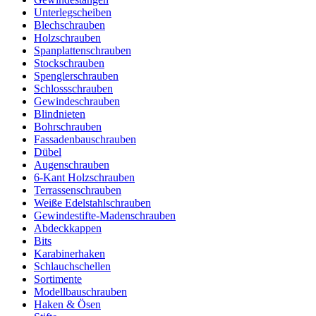
Unterlegscheiben
Blechschrauben
Holzschrauben
Spanplattenschrauben
Stockschrauben
Spenglerschrauben
Schlossschrauben
Gewindeschrauben
Blindnieten
Bohrschrauben
Fassadenbauschrauben
Dübel
Augenschrauben
6-Kant Holzschrauben
Terrassenschrauben
Weiße Edelstahlschrauben
Gewindestifte-Madenschrauben
Abdeckkappen
Bits
Karabinerhaken
Schlauchschellen
Sortimente
Modellbauschrauben
Haken & Ösen