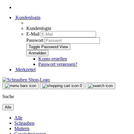
Kundenlogin
Kundenlogin
E-Mail
Passwort
Toggle Password View
Konto erstellen
Passwort vergessen?
Merkzettel
0
Suche
Alle
Alle
Schrauben
Muttern
Gewindestangen