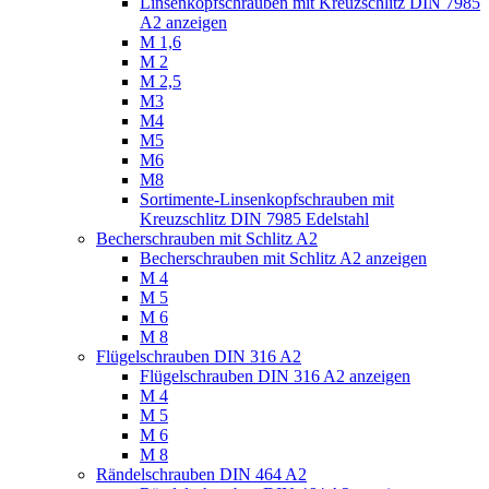
Linsenkopfschrauben mit Kreuzschlitz DIN 7985
A2 anzeigen
M 1,6
M 2
M 2,5
M3
M4
M5
M6
M8
Sortimente-Linsenkopfschrauben mit
Kreuzschlitz DIN 7985 Edelstahl
Becherschrauben mit Schlitz A2
Becherschrauben mit Schlitz A2 anzeigen
M 4
M 5
M 6
M 8
Flügelschrauben DIN 316 A2
Flügelschrauben DIN 316 A2 anzeigen
M 4
M 5
M 6
M 8
Rändelschrauben DIN 464 A2