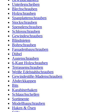
Unterlegscheiben
Blechschrauben
Holzschrauben
Spanplattenschrauben
Stockschrauben
Spenglerschrauben
Schlossschrauben
Gewindeschrauben
Blindnieten
Bohrschrauben
Fassadenbauschrauben
Dübel
Augenschrauben
6-Kant Holzschrauben
Terrassenschrauben
Weiße Edelstahlschrauben
Gewindestifte-Madenschrauben
Abdeckkappen
Bits
Karabinerhaken
Schlauchschellen
Sortimente
Modellbauschrauben
Haken & Ösen