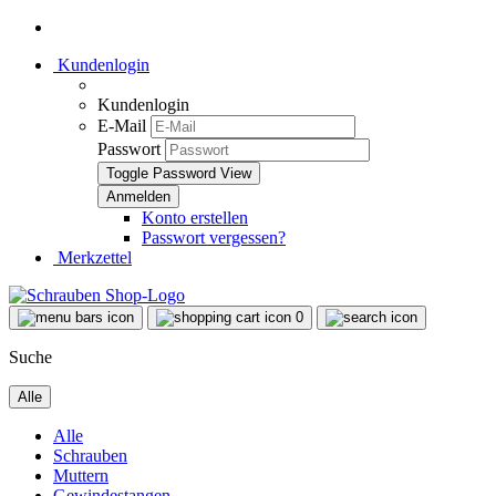
Kundenlogin
Kundenlogin
E-Mail
Passwort
Toggle Password View
Konto erstellen
Passwort vergessen?
Merkzettel
0
Suche
Alle
Alle
Schrauben
Muttern
Gewindestangen