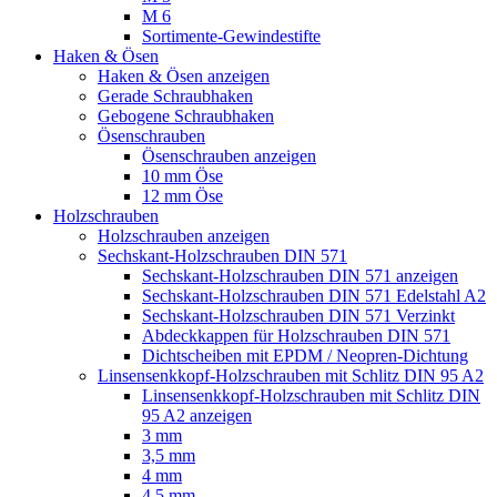
M 6
Sortimente-Gewindestifte
Haken & Ösen
Haken & Ösen anzeigen
Gerade Schraubhaken
Gebogene Schraubhaken
Ösenschrauben
Ösenschrauben anzeigen
10 mm Öse
12 mm Öse
Holzschrauben
Holzschrauben anzeigen
Sechskant-Holzschrauben DIN 571
Sechskant-Holzschrauben DIN 571 anzeigen
Sechskant-Holzschrauben DIN 571 Edelstahl A2
Sechskant-Holzschrauben DIN 571 Verzinkt
Abdeckkappen für Holzschrauben DIN 571
Dichtscheiben mit EPDM / Neopren-Dichtung
Linsensenkkopf-Holzschrauben mit Schlitz DIN 95 A2
Linsensenkkopf-Holzschrauben mit Schlitz DIN
95 A2 anzeigen
3 mm
3,5 mm
4 mm
4,5 mm