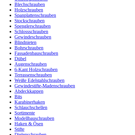
Blechschrauben
Holzschrauben
Spanplattenschrauben
Stockschrauben
Spenglerschrauben
Schlossschrauben
Gewindeschrauben
Blindnieten
Bohrschrauben
Fassadenbauschrauben
Dübel
Augenschrauben
6-Kant Holzschrauben
Terrassenschrauben
Weiße Edelstahlschrauben
Gewindestifte-Madenschrauben
Abdeckkappen
Bits
Karabinerhaken
Schlauchschellen
Sortimente
Modellbauschrauben
Haken & Ösen
Stifte
Dielenschrauben