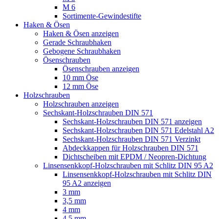
M 6
Sortimente-Gewindestifte
Haken & Ösen
Haken & Ösen anzeigen
Gerade Schraubhaken
Gebogene Schraubhaken
Ösenschrauben
Ösenschrauben anzeigen
10 mm Öse
12 mm Öse
Holzschrauben
Holzschrauben anzeigen
Sechskant-Holzschrauben DIN 571
Sechskant-Holzschrauben DIN 571 anzeigen
Sechskant-Holzschrauben DIN 571 Edelstahl A2
Sechskant-Holzschrauben DIN 571 Verzinkt
Abdeckkappen für Holzschrauben DIN 571
Dichtscheiben mit EPDM / Neopren-Dichtung
Linsensenkkopf-Holzschrauben mit Schlitz DIN 95 A2
Linsensenkkopf-Holzschrauben mit Schlitz DIN
95 A2 anzeigen
3 mm
3,5 mm
4 mm
4,5 mm