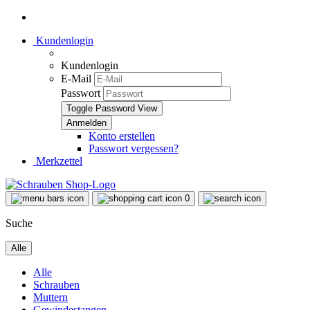
Kundenlogin
Kundenlogin
E-Mail
Passwort
Toggle Password View
Konto erstellen
Passwort vergessen?
Merkzettel
0
Suche
Alle
Alle
Schrauben
Muttern
Gewindestangen