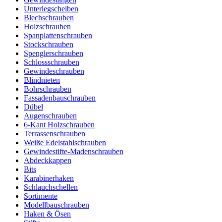
Unterlegscheiben
Blechschrauben
Holzschrauben
Spanplattenschrauben
Stockschrauben
Spenglerschrauben
Schlossschrauben
Gewindeschrauben
Blindnieten
Bohrschrauben
Fassadenbauschrauben
Dübel
Augenschrauben
6-Kant Holzschrauben
Terrassenschrauben
Weiße Edelstahlschrauben
Gewindestifte-Madenschrauben
Abdeckkappen
Bits
Karabinerhaken
Schlauchschellen
Sortimente
Modellbauschrauben
Haken & Ösen