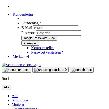
Kundenlogin
Kundenlogin
E-Mail
Passwort
Toggle Password View
Konto erstellen
Passwort vergessen?
Merkzettel
0
Suche
Alle
Alle
Schrauben
Muttern
Gewindestangen