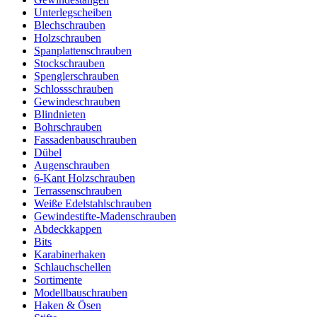
Unterlegscheiben
Blechschrauben
Holzschrauben
Spanplattenschrauben
Stockschrauben
Spenglerschrauben
Schlossschrauben
Gewindeschrauben
Blindnieten
Bohrschrauben
Fassadenbauschrauben
Dübel
Augenschrauben
6-Kant Holzschrauben
Terrassenschrauben
Weiße Edelstahlschrauben
Gewindestifte-Madenschrauben
Abdeckkappen
Bits
Karabinerhaken
Schlauchschellen
Sortimente
Modellbauschrauben
Haken & Ösen