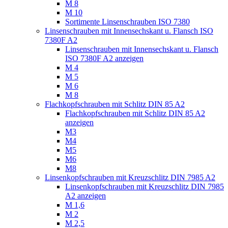
M 8
M 10
Sortimente Linsenschrauben ISO 7380
Linsenschrauben mit Innensechskant u. Flansch ISO
7380F A2
Linsenschrauben mit Innensechskant u. Flansch
ISO 7380F A2 anzeigen
M 4
M 5
M 6
M 8
Flachkopfschrauben mit Schlitz DIN 85 A2
Flachkopfschrauben mit Schlitz DIN 85 A2
anzeigen
M3
M4
M5
M6
M8
Linsenkopfschrauben mit Kreuzschlitz DIN 7985 A2
Linsenkopfschrauben mit Kreuzschlitz DIN 7985
A2 anzeigen
M 1,6
M 2
M 2,5