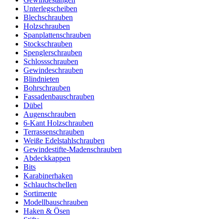
Unterlegscheiben
Blechschrauben
Holzschrauben
Spanplattenschrauben
Stockschrauben
Spenglerschrauben
Schlossschrauben
Gewindeschrauben
Blindnieten
Bohrschrauben
Fassadenbauschrauben
Dübel
Augenschrauben
6-Kant Holzschrauben
Terrassenschrauben
Weiße Edelstahlschrauben
Gewindestifte-Madenschrauben
Abdeckkappen
Bits
Karabinerhaken
Schlauchschellen
Sortimente
Modellbauschrauben
Haken & Ösen