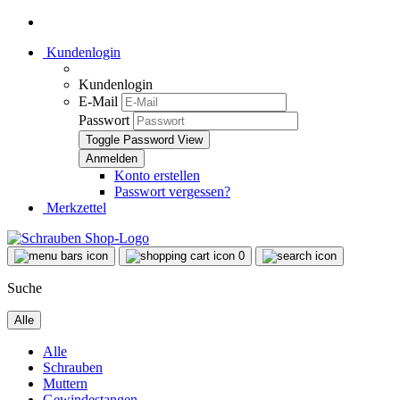
Kundenlogin
Kundenlogin
E-Mail
Passwort
Toggle Password View
Konto erstellen
Passwort vergessen?
Merkzettel
0
Suche
Alle
Alle
Schrauben
Muttern
Gewindestangen