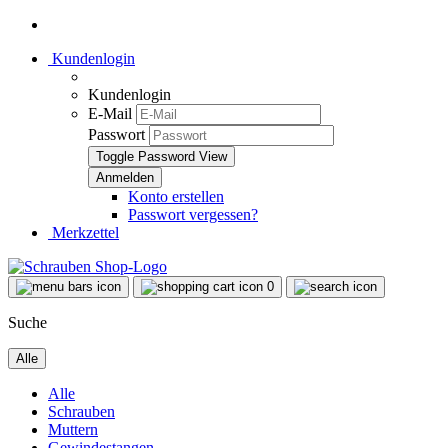
Kundenlogin
Kundenlogin
E-Mail
Passwort
Toggle Password View
Konto erstellen
Passwort vergessen?
Merkzettel
0
Suche
Alle
Alle
Schrauben
Muttern
Gewindestangen