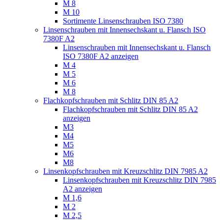
M 8
M 10
Sortimente Linsenschrauben ISO 7380
Linsenschrauben mit Innensechskant u. Flansch ISO
7380F A2
Linsenschrauben mit Innensechskant u. Flansch
ISO 7380F A2 anzeigen
M 4
M 5
M 6
M 8
Flachkopfschrauben mit Schlitz DIN 85 A2
Flachkopfschrauben mit Schlitz DIN 85 A2
anzeigen
M3
M4
M5
M6
M8
Linsenkopfschrauben mit Kreuzschlitz DIN 7985 A2
Linsenkopfschrauben mit Kreuzschlitz DIN 7985
A2 anzeigen
M 1,6
M 2
M 2,5