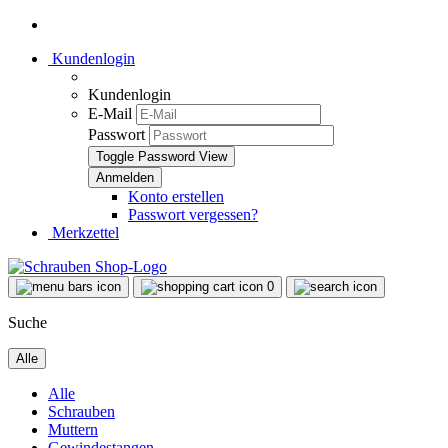
Kundenlogin
Kundenlogin
E-Mail
Passwort
Toggle Password View
Konto erstellen
Passwort vergessen?
Merkzettel
0
Suche
Alle
Alle
Schrauben
Muttern
Gewindestangen