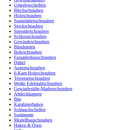
Unterlegscheiben
Blechschrauben
Holzschrauben
Spanplattenschrauben
Stockschrauben
Spenglerschrauben
Schlossschrauben
Gewindeschrauben
Blindnieten
Bohrschrauben
Fassadenbauschrauben
Dübel
Augenschrauben
6-Kant Holzschrauben
Terrassenschrauben
Weiße Edelstahlschrauben
Gewindestifte-Madenschrauben
Abdeckkappen
Bits
Karabinerhaken
Schlauchschellen
Sortimente
Modellbauschrauben
Haken & Ösen