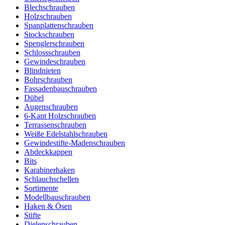
Blechschrauben
Holzschrauben
Spanplattenschrauben
Stockschrauben
Spenglerschrauben
Schlossschrauben
Gewindeschrauben
Blindnieten
Bohrschrauben
Fassadenbauschrauben
Dübel
Augenschrauben
6-Kant Holzschrauben
Terrassenschrauben
Weiße Edelstahlschrauben
Gewindestifte-Madenschrauben
Abdeckkappen
Bits
Karabinerhaken
Schlauchschellen
Sortimente
Modellbauschrauben
Haken & Ösen
Stifte
Dielenschrauben