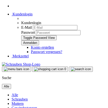
Kundenlogin
Kundenlogin
E-Mail
Passwort
Toggle Password View
Konto erstellen
Passwort vergessen?
Merkzettel
0
Suche
Alle
Alle
Schrauben
Muttern
Gewindestangen