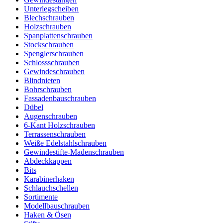
Unterlegscheiben
Blechschrauben
Holzschrauben
Spanplattenschrauben
Stockschrauben
Spenglerschrauben
Schlossschrauben
Gewindeschrauben
Blindnieten
Bohrschrauben
Fassadenbauschrauben
Dübel
Augenschrauben
6-Kant Holzschrauben
Terrassenschrauben
Weiße Edelstahlschrauben
Gewindestifte-Madenschrauben
Abdeckkappen
Bits
Karabinerhaken
Schlauchschellen
Sortimente
Modellbauschrauben
Haken & Ösen