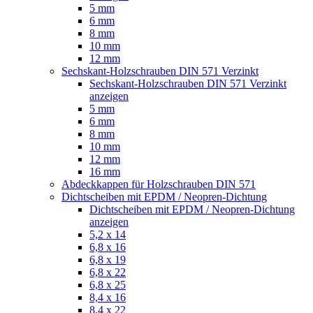
5 mm
6 mm
8 mm
10 mm
12 mm
Sechskant-Holzschrauben DIN 571 Verzinkt
Sechskant-Holzschrauben DIN 571 Verzinkt
anzeigen
5 mm
6 mm
8 mm
10 mm
12 mm
16 mm
Abdeckkappen für Holzschrauben DIN 571
Dichtscheiben mit EPDM / Neopren-Dichtung
Dichtscheiben mit EPDM / Neopren-Dichtung
anzeigen
5,2 x 14
6,8 x 16
6,8 x 19
6,8 x 22
6,8 x 25
8,4 x 16
8,4 x 22