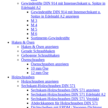
Gewindestifte DIN 914 mit Innensechskant u. Spitze in
Edelstahl A2
Gewindestifte DIN 914 mit Innensechskant u.
Spitze in Edelstahl A2 anzeigen
M 3
M 4
M 5
M 6
Sortimente-Gewindestifte
Haken & Ösen
Haken & Ösen anzeigen
Gerade Schraubhaken
Gebogene Schraubhaken
Ösenschrauben
Ösenschrauben anzeigen
10 mm Öse
12 mm Öse
Holzschrauben
Holzschrauben anzeigen
Sechskant-Holzschrauben DIN 571
Sechskant-Holzschrauben DIN 571 anzeigen
Sechskant-Holzschrauben DIN 571 Edelstahl A2
Sechskant-Holzschrauben DIN 571 Verzinkt
Abdeckkappen für Holzschrauben DIN 571
Dichtscheiben mit EPDM / Neopren-Dichtung