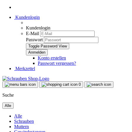
Kundenlogin
Kundenlogin
E-Mail
Passwort
Toggle Password View
Konto erstellen
Passwort vergessen?
Merkzettel
0
Suche
Alle
Alle
Schrauben
Muttern
Gewindestangen