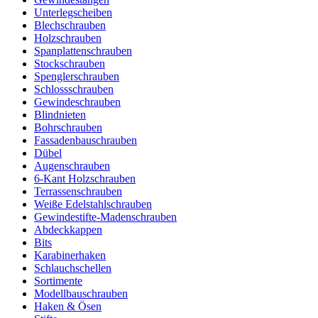
Unterlegscheiben
Blechschrauben
Holzschrauben
Spanplattenschrauben
Stockschrauben
Spenglerschrauben
Schlossschrauben
Gewindeschrauben
Blindnieten
Bohrschrauben
Fassadenbauschrauben
Dübel
Augenschrauben
6-Kant Holzschrauben
Terrassenschrauben
Weiße Edelstahlschrauben
Gewindestifte-Madenschrauben
Abdeckkappen
Bits
Karabinerhaken
Schlauchschellen
Sortimente
Modellbauschrauben
Haken & Ösen