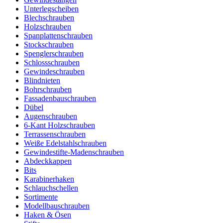
Unterlegscheiben
Blechschrauben
Holzschrauben
Spanplattenschrauben
Stockschrauben
Spenglerschrauben
Schlossschrauben
Gewindeschrauben
Blindnieten
Bohrschrauben
Fassadenbauschrauben
Dübel
Augenschrauben
6-Kant Holzschrauben
Terrassenschrauben
Weiße Edelstahlschrauben
Gewindestifte-Madenschrauben
Abdeckkappen
Bits
Karabinerhaken
Schlauchschellen
Sortimente
Modellbauschrauben
Haken & Ösen