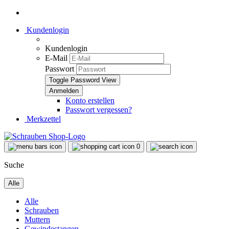
Kundenlogin
Kundenlogin
E-Mail
Passwort
Toggle Password View
Konto erstellen
Passwort vergessen?
Merkzettel
0
Suche
Alle
Alle
Schrauben
Muttern
Gewindestangen