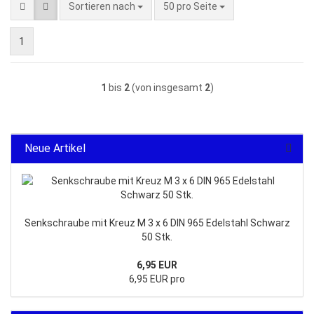
Sortieren nach
pro Seite
Sortieren nach
50 pro Seite
1
1
bis
2
(von insgesamt
2
)
Neue Artikel
Senkschraube mit Kreuz M 3 x 6 DIN 965 Edelstahl Schwarz
50 Stk.
6,95 EUR
6,95 EUR pro