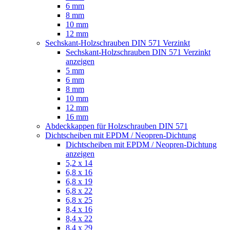
6 mm
8 mm
10 mm
12 mm
Sechskant-Holzschrauben DIN 571 Verzinkt
Sechskant-Holzschrauben DIN 571 Verzinkt
anzeigen
5 mm
6 mm
8 mm
10 mm
12 mm
16 mm
Abdeckkappen für Holzschrauben DIN 571
Dichtscheiben mit EPDM / Neopren-Dichtung
Dichtscheiben mit EPDM / Neopren-Dichtung
anzeigen
5,2 x 14
6,8 x 16
6,8 x 19
6,8 x 22
6,8 x 25
8,4 x 16
8,4 x 22
8,4 x 29