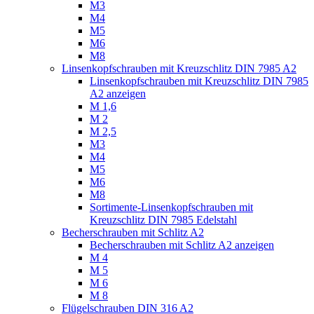
M3
M4
M5
M6
M8
Linsenkopfschrauben mit Kreuzschlitz DIN 7985 A2
Linsenkopfschrauben mit Kreuzschlitz DIN 7985
A2 anzeigen
M 1,6
M 2
M 2,5
M3
M4
M5
M6
M8
Sortimente-Linsenkopfschrauben mit
Kreuzschlitz DIN 7985 Edelstahl
Becherschrauben mit Schlitz A2
Becherschrauben mit Schlitz A2 anzeigen
M 4
M 5
M 6
M 8
Flügelschrauben DIN 316 A2