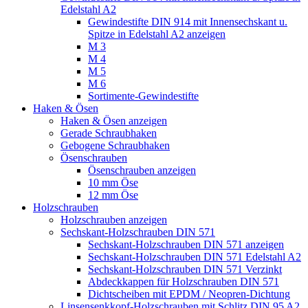
Edelstahl A2
Gewindestifte DIN 914 mit Innensechskant u.
Spitze in Edelstahl A2 anzeigen
M 3
M 4
M 5
M 6
Sortimente-Gewindestifte
Haken & Ösen
Haken & Ösen anzeigen
Gerade Schraubhaken
Gebogene Schraubhaken
Ösenschrauben
Ösenschrauben anzeigen
10 mm Öse
12 mm Öse
Holzschrauben
Holzschrauben anzeigen
Sechskant-Holzschrauben DIN 571
Sechskant-Holzschrauben DIN 571 anzeigen
Sechskant-Holzschrauben DIN 571 Edelstahl A2
Sechskant-Holzschrauben DIN 571 Verzinkt
Abdeckkappen für Holzschrauben DIN 571
Dichtscheiben mit EPDM / Neopren-Dichtung
Linsensenkkopf-Holzschrauben mit Schlitz DIN 95 A2