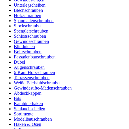
Unterlegscheiben
Blechschrauben
Holzschrauben
Spanplattenschrauben
Stockschrauben
Spenglerschrauben
Schlossschrauben
Gewindeschrauben
Blindnieten
Bohrschrauben
Fassadenbauschrauben
Dübel
Augenschrauben
6-Kant Holzschrauben
Terrassenschrauben
Weiße Edelstahlschrauben
Gewindestifte-Madenschrauben
Abdeckkappen
Bits
Karabinerhaken
Schlauchschellen
Sortimente
Modellbauschrauben
Haken & Ösen