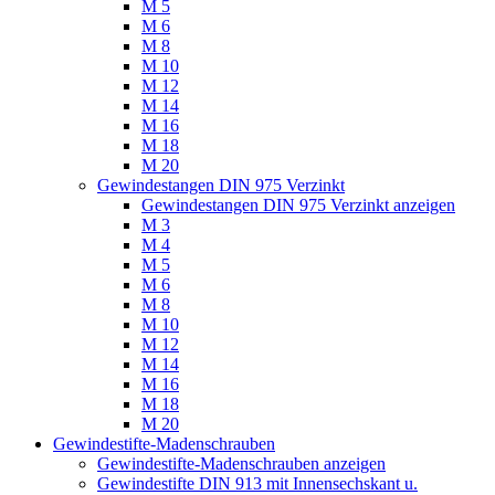
M 5
M 6
M 8
M 10
M 12
M 14
M 16
M 18
M 20
Gewindestangen DIN 975 Verzinkt
Gewindestangen DIN 975 Verzinkt anzeigen
M 3
M 4
M 5
M 6
M 8
M 10
M 12
M 14
M 16
M 18
M 20
Gewindestifte-Madenschrauben
Gewindestifte-Madenschrauben anzeigen
Gewindestifte DIN 913 mit Innensechskant u.