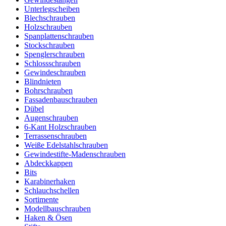
Unterlegscheiben
Blechschrauben
Holzschrauben
Spanplattenschrauben
Stockschrauben
Spenglerschrauben
Schlossschrauben
Gewindeschrauben
Blindnieten
Bohrschrauben
Fassadenbauschrauben
Dübel
Augenschrauben
6-Kant Holzschrauben
Terrassenschrauben
Weiße Edelstahlschrauben
Gewindestifte-Madenschrauben
Abdeckkappen
Bits
Karabinerhaken
Schlauchschellen
Sortimente
Modellbauschrauben
Haken & Ösen