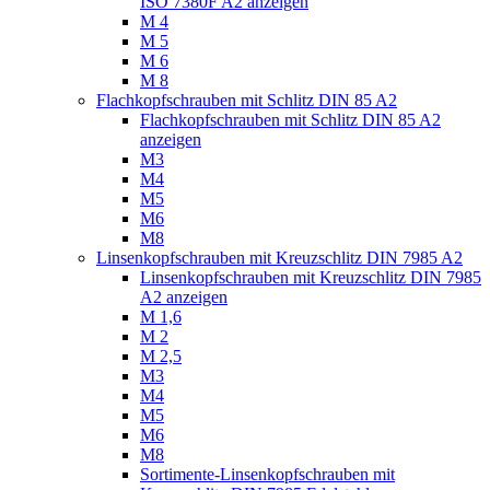
ISO 7380F A2 anzeigen
M 4
M 5
M 6
M 8
Flachkopfschrauben mit Schlitz DIN 85 A2
Flachkopfschrauben mit Schlitz DIN 85 A2
anzeigen
M3
M4
M5
M6
M8
Linsenkopfschrauben mit Kreuzschlitz DIN 7985 A2
Linsenkopfschrauben mit Kreuzschlitz DIN 7985
A2 anzeigen
M 1,6
M 2
M 2,5
M3
M4
M5
M6
M8
Sortimente-Linsenkopfschrauben mit