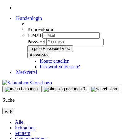
Kundenlogin
Kundenlogin
E-Mail
Passwort
Toggle Password View
Konto erstellen
Passwort vergessen?
Merkzettel
0
Suche
Alle
Alle
Schrauben
Muttern
Gewindestangen