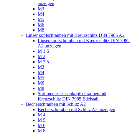
anzeigen
M3
M4
M5
M6
M8
Linsenkopfschrauben mit Kreuzschlitz DIN 7985 A2
Linsenkopfschrauben mit Kreuzschlitz DIN 7985
A2 anzeigen
M 1,6
M 2
M 2,5
M3
M4
M5
M6
M8
Sortimente-Linsenkopfschrauben mit
Kreuzschlitz DIN 7985 Edelstahl
Becherschrauben mit Schlitz A2
Becherschrauben mit Schlitz A2 anzeigen
M 4
M 5
M 6
M 8