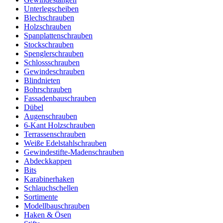
Unterlegscheiben
Blechschrauben
Holzschrauben
Spanplattenschrauben
Stockschrauben
Spenglerschrauben
Schlossschrauben
Gewindeschrauben
Blindnieten
Bohrschrauben
Fassadenbauschrauben
Dübel
Augenschrauben
6-Kant Holzschrauben
Terrassenschrauben
Weiße Edelstahlschrauben
Gewindestifte-Madenschrauben
Abdeckkappen
Bits
Karabinerhaken
Schlauchschellen
Sortimente
Modellbauschrauben
Haken & Ösen