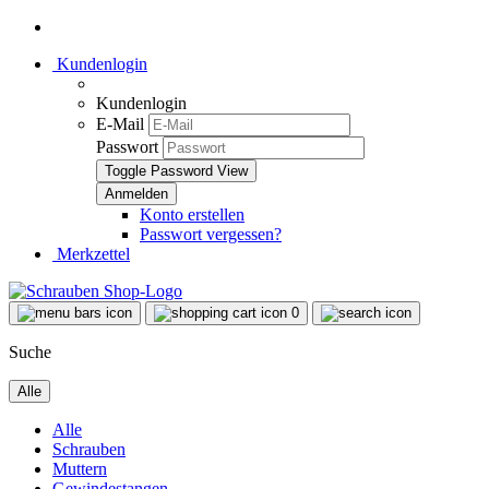
Kundenlogin
Kundenlogin
E-Mail
Passwort
Toggle Password View
Konto erstellen
Passwort vergessen?
Merkzettel
0
Suche
Alle
Alle
Schrauben
Muttern
Gewindestangen